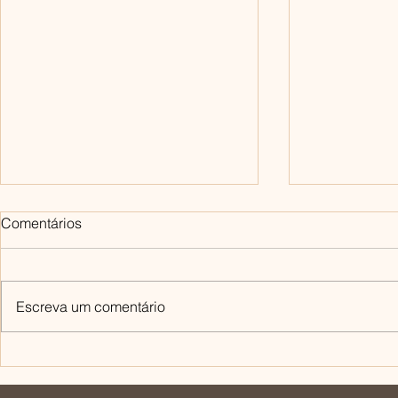
Comentários
Escreva um comentário
Como retardar o
Vamos falar
envelhecimento da pele, by
por Cláudia