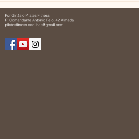
por Cláudia Balhote
“derrete”?,
Poder
Por Ginásio Pilates Fitness
R. Comandante António Feio, 42 Almada
pilatesfitness.cacilhas@gmail.com