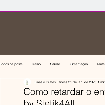
Todos os posts
Treino
Saúde
Alimentação
Mate
Ginásio Pilates Fitness
31 de jan. de 2025
1 min
Como retardar o en
by Stetik4All