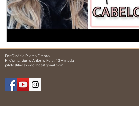
Por Ginásio Pilates Fitness
R. Comandante António Feio, 42 Almada
pilatesfitness.cacilhas@gmail.com